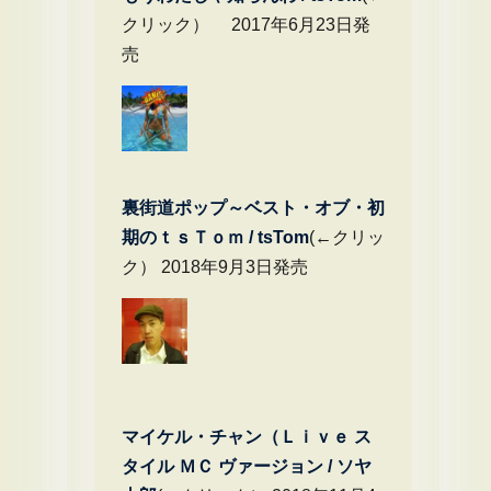
クリック） 2017年6月23日発
売
裏街道ポップ～ベスト・オブ・初
期のｔｓＴｏｍ / tsTom
(←クリッ
ク） 2018年9月3日発売
マイケル・チャン（Ｌｉｖｅ ス
タイル ＭＣ ヴァージョン / ソヤ