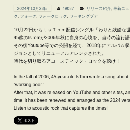
2024年10月23日
49087
リリース紹介
,
最新ニュ
ク
,
フォーク
,
フォークロック
,
ワーキングプア
10月22日からｔｓＴｏｍ配信シングル
「わりと残酷な世界 
45歳のtsTomが2006年秋に自身の心境を、当時の
その後Youtube等での公開を経て、2018年にアルバ
ジョンとしてリニューアルアレンジされた。
時代を切り取るアコースティック・ロックを聴け！
In the fall of 2006, 45-year-old tsTom wrote a song about
“working poor.”
After that, it was released on YouTube and other sites, 
time, it has been renewed and arranged as the 2024 vers
Listen to acoustic rock that captures the times!