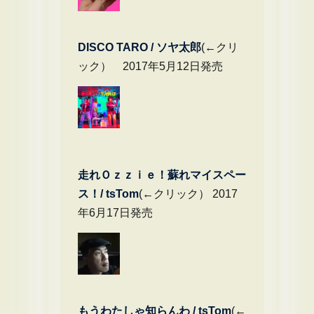
DIS
CO TARO / ソヤ太郎
(←クリ
ック） 2017年5月12日発売
走れＯｚｚｉｅ！蘇れマイスペー
ス！/ tsTom
(←クリック） 2017
年6月17日発売
もうわたしゃ知らんわ / tsTom
(←