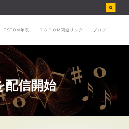
TSTOM年表
ＴＳＴＯM関連リンク
ブログ
」を配信開始