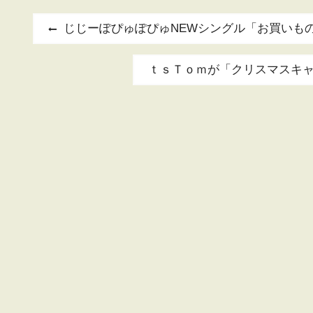
投
Previous
じじーぽぴゅぽぴゅNEWシングル「お買いもの
post:
稿
Next
ｔｓＴｏｍが「クリスマスキャロ 
ナ
post:
ビ
ゲ
ー
シ
ョ
ン