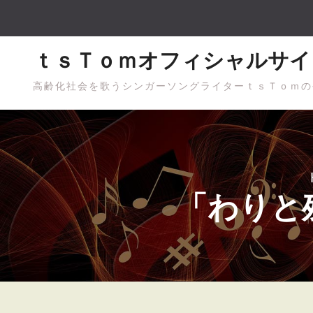
Skip
to
content
ｔｓＴｏｍオフィシャルサイ
高齢化社会を歌うシンガーソングライターｔｓＴｏｍの
「わりと残