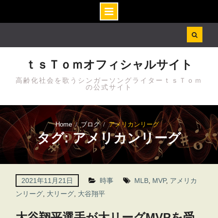
Skip
to
content
ｔｓＴｏｍオフィシャルサイト
高齢化社会を歌うシンガーソングライターｔｓＴｏｍ
の公式サイト
Home
ブログ
アメリカンリーグ
タグ: アメリカンリーグ
2021年11月21日
時事
MLB
,
MVP
,
アメリカ
ンリーグ
,
大リーグ
,
大谷翔平
大谷翔平選手が大リーグMVPを受