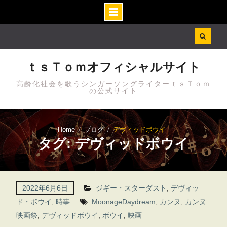
Skip
to
content
ｔｓＴｏｍオフィシャルサイト
高齢化社会を歌うシンガーソングライターｔｓＴｏｍ
の公式サイト
Home
ブログ
デヴィッドボウイ
タグ: デヴィッドボウイ
2022年6月6日
ジギー・スターダスト
,
デヴィッ
ド・ボウイ
,
時事
MoonageDaydream
,
カンヌ
,
カンヌ
映画祭
,
デヴィッドボウイ
,
ボウイ
,
映画