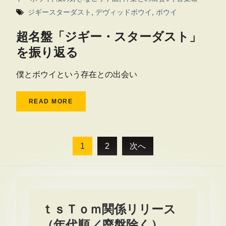
ジギースターダスト
,
デヴィッドボウイ
,
ボウイ
超名盤「ジギー・スターダスト」
を振り返る
僕とボウイという存在との出会い
READ MORE
投
1
2
次へ
稿
の
ペ
ー
ｔｓＴｏｍ関係リリース
ジ
（年代順／廃盤除く）