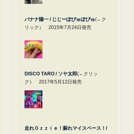
バナナ陽一 / じじーぽぴゅぽぴゅ
(←ク
リック） 2015年7月24日発売
DIS
CO TARO / ソヤ太郎
(←クリッ
ク） 2017年5月12日発売
走れＯｚｚｉｅ！蘇れマイスペース！/