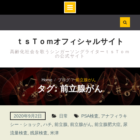
Skip
to
content
ｔｓＴｏｍオフィシャルサイト
高齢化社会を歌うシンガーソングライターｔｓＴｏｍ
の公式サイト
Home
ブログ
前立腺がん
タグ: 前立腺がん
2020年9月2日
日常
PSA検査
,
アナフィラキ
シー・ショック
,
ハチ
,
前立腺
,
前立腺がん
,
前立腺肥大症
,
尿
流量検査
,
残尿検査
,
米津