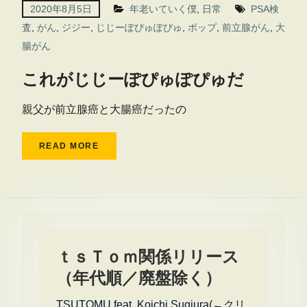
2020年8月5日
年老いていく僕
,
日常
PSA検
査
,
がん
,
ジジー
,
じじーぽぴゅぽぴゅ
,
ポップ
,
前立腺がん
,
大
腸がん
これがじじーぽぴゅぽぴゅだ
親父が前立腺癌と大腸癌だったの
READ MORE
ｔｓＴｏｍ関係リリース
（年代順／廃盤除く）
TSUTOMU feat. Koichi Sugiura
(←クリ