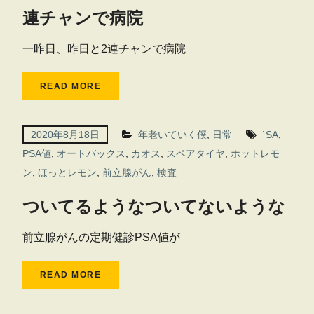
連チャンで病院
一昨日、昨日と2連チャンで病院
READ MORE
2020年8月18日
年老いていく僕
,
日常
`SA
,
PSA値
,
オートバックス
,
カオス
,
スペアタイヤ
,
ホットレモ
ン
,
ほっとレモン
,
前立腺がん
,
検査
ついてるようなついてないような
前立腺がんの定期健診PSA値が
READ MORE