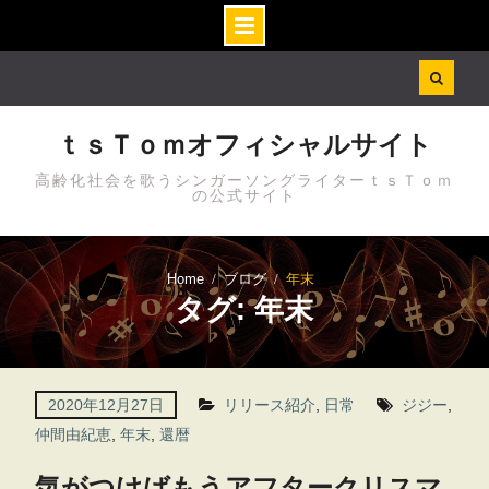
Skip
to
content
ｔｓＴｏｍオフィシャルサイト
高齢化社会を歌うシンガーソングライターｔｓＴｏｍ
の公式サイト
Home
ブログ
年末
タグ: 年末
2020年12月27日
リリース紹介
,
日常
ジジー
,
仲間由紀恵
,
年末
,
還暦
気がつけばもうアフタークリスマ