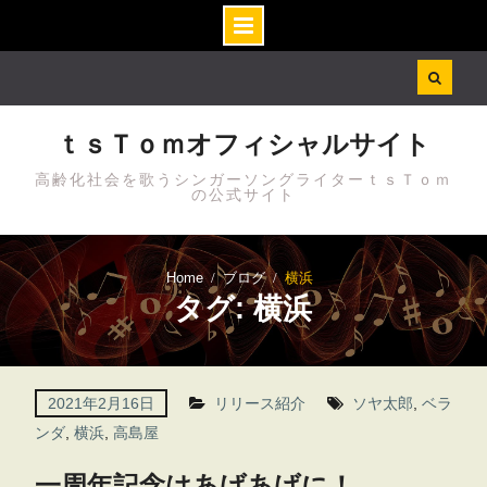
Skip
to
content
ｔｓＴｏｍオフィシャルサイト
高齢化社会を歌うシンガーソングライターｔｓＴｏｍ
の公式サイト
Home
ブログ
横浜
タグ: 横浜
2021年2月16日
リリース紹介
ソヤ太郎
,
ベラ
ンダ
,
横浜
,
高島屋
一周年記念はあげあげに！