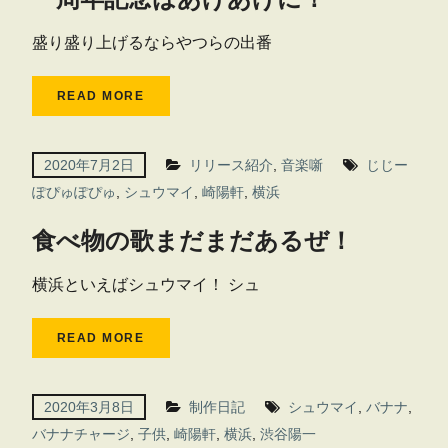
盛り盛り上げるならやつらの出番
READ MORE
2020年7月2日
リリース紹介
,
音楽噺
じじー
ぽぴゅぽぴゅ
,
シュウマイ
,
崎陽軒
,
横浜
食べ物の歌まだまだあるぜ！
横浜といえばシュウマイ！ シュ
READ MORE
2020年3月8日
制作日記
シュウマイ
,
バナナ
,
バナナチャージ
,
子供
,
崎陽軒
,
横浜
,
渋谷陽一