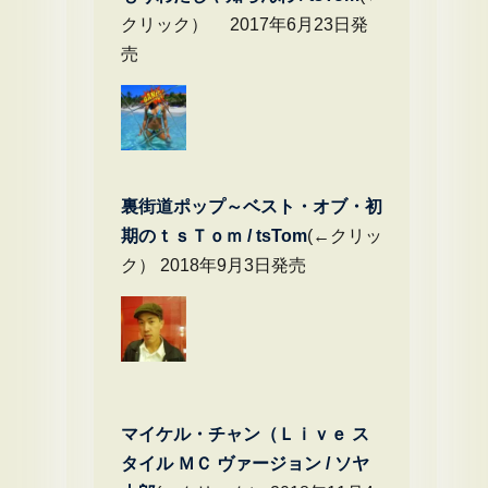
クリック） 2017年6月23日発
売
裏街道ポップ～ベスト・オブ・初
期のｔｓＴｏｍ / tsTom
(←クリッ
ク） 2018年9月3日発売
マイケル・チャン（Ｌｉｖｅ ス
タイル ＭＣ ヴァージョン / ソヤ