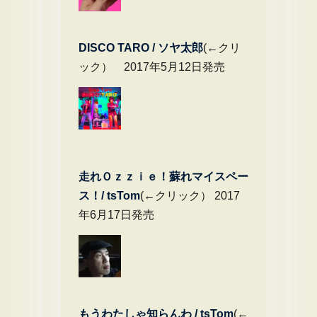
DIS
CO TARO / ソヤ太郎
(←クリ
ック） 2017年5月12日発売
走れＯｚｚｉｅ！蘇れマイスペー
ス！/ tsTom
(←クリック） 2017
年6月17日発売
もうわたしゃ知らんわ / tsTom
(←