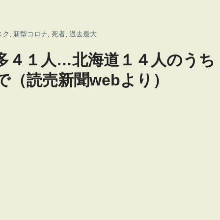
スク
,
新型コロナ
,
死者
,
過去最大
多４１人…北海道１４人のうち
で（読売新聞webより）