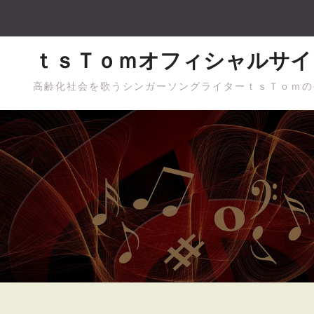
Skip
to
content
ｔｓＴｏｍオフィシャルサイ
高齢化社会を歌うシンガーソングライターｔｓＴｏｍの