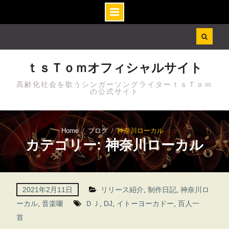
Skip
to
content
ｔｓＴｏｍオフィシャルサイト
高齢化社会を歌うシンガーソングライターｔｓＴｏｍ
の公式サイト
Home
ブログ
神奈川ローカル
カテゴリー: 神奈川ローカル
2021年2月11日
リリース紹介
,
制作日記
,
神奈川ロ
ーカル
,
音楽噺
ＤＪ
,
DJ
,
イトーヨーカドー
,
百人一
首