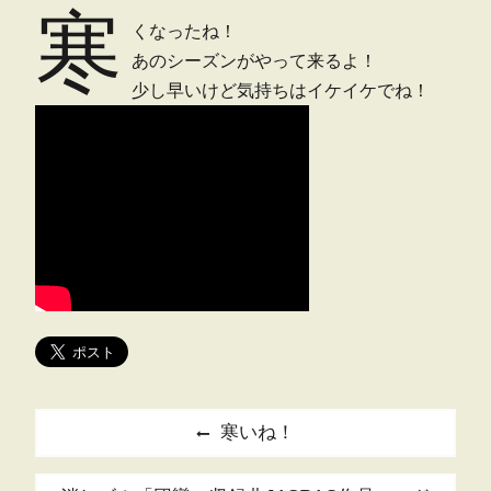
寒
くなったね！
あのシーズンがやって来るよ！
少し早いけど気持ちはイケイケでね！
投
Previous
寒いね！
稿
post: