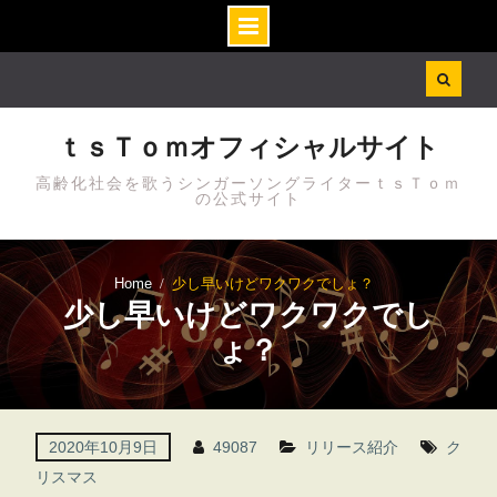
Skip
to
content
ｔｓＴｏｍオフィシャルサイト
高齢化社会を歌うシンガーソングライターｔｓＴｏｍ
の公式サイト
Home
少し早いけどワクワクでしょ？
少し早いけどワクワクでし
ょ？
2020年10月9日
49087
リリース紹介
ク
リスマス