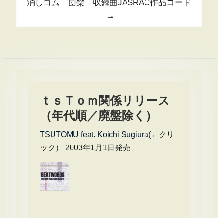
ナ
Next
消しゴム「団欒」収録曲JASRAC作品コード
ビ
post:
ゲ
ー
シ
ョ
ン
ｔｓＴｏｍ関係リリース
（年代順／廃盤除く）
TSUTOMU feat. Koichi Sugiura
(←クリ
ック） 2003年1月1日発売