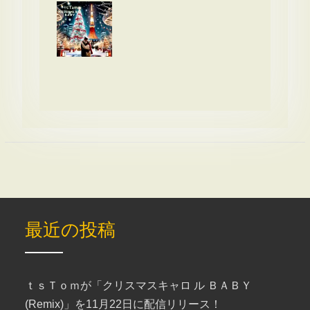
最近の投稿
ｔｓＴｏｍが「クリスマスキャロ ル ＢＡＢＹ
(Remix)」を11月22日に配信リリース！