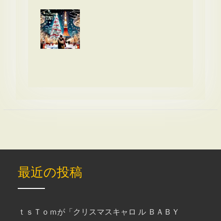
最近の投稿
ｔｓＴｏｍが「クリスマスキャロ ル ＢＡＢＹ