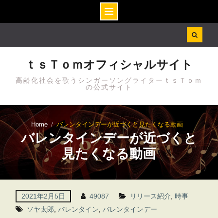
Skip
to
content
ｔｓＴｏｍオフィシャルサイト
高齢化社会を歌うシンガーソングライターｔｓＴｏｍ
の公式サイト
Home
バレンタインデーが近づくと見たくなる動画
バレンタインデーが近づくと
見たくなる動画
2021年2月5日
49087
リリース紹介
,
時事
ソヤ太郎
,
バレンタイン
,
バレンタインデー