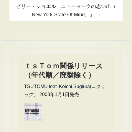
ナ
Next
ビリー・ジョエル「ニューヨークの思い出（
ビ
post:
New York State Of Mind）」
ゲ
ー
シ
ョ
ン
ｔｓＴｏｍ関係リリース
（年代順／廃盤除く）
TSUTOMU feat. Koichi Sugiura
(←クリ
ック） 2003年1月1日発売