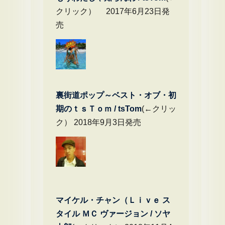
クリック） 2017年6月23日発
売
裏街道ポップ～ベスト・オブ・初
期のｔｓＴｏｍ / tsTom
(←クリッ
ク） 2018年9月3日発売
マイケル・チャン（Ｌｉｖｅ ス
タイル ＭＣ ヴァージョン / ソヤ