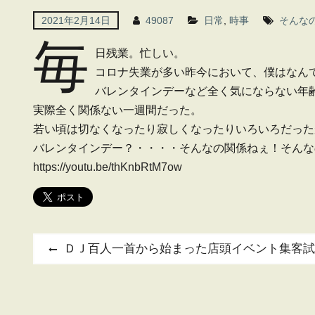
2021年2月14日
49087
日常
,
時事
そんな
毎
日残業。忙しい。
コロナ失業が多い昨今において、僕はなん
バレンタインデーなど全く気にならない年
実際全く関係ない一週間だった。
若い頃は切なくなったり寂しくなったりいろいろだった
バレンタインデー？・・・・そんなの関係ねぇ！そんな
https://youtu.be/thKnbRtM7ow
投
Previous
ＤＪ百人一首から始まった店頭イベント集客試
post:
稿
ナ