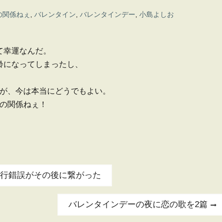
の関係ねぇ
,
バレンタイン
,
バレンタインデー
,
小島よしお
て幸運なんだ。
齢になってしまったし、
が、今は本当にどうでもよい。
の関係ねぇ！
行錯誤がその後に繋がった
Next
バレンタインデーの夜に恋の歌を2篇
post: