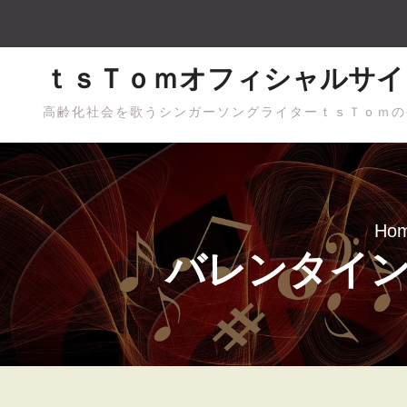
Skip
to
content
ｔｓＴｏｍオフィシャルサイ
高齢化社会を歌うシンガーソングライターｔｓＴｏｍの
Ho
バレンタイ