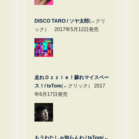
DIS
CO TARO / ソヤ太郎
(←クリ
ック） 2017年5月12日発売
走れＯｚｚｉｅ！蘇れマイスペー
ス！/ tsTom
(←クリック） 2017
年6月17日発売
もうわたしゃ知らんわ / tsTom
(←