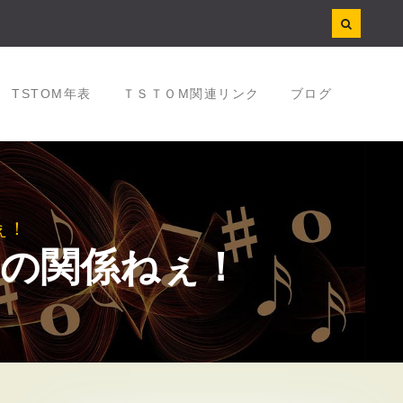
TSTOM年表
ＴＳＴＯM関連リンク
ブログ
ぇ！
の関係ねぇ！