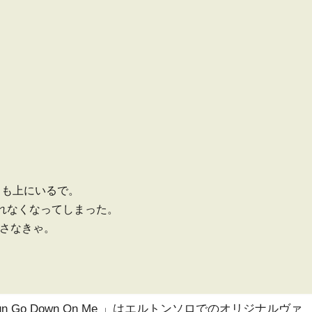
りも上にいるで。
眠れなくなってしまった。
さなきゃ。
Let The Sun Go Down On Me 」はエルトンソロでのオリジナルヴァ