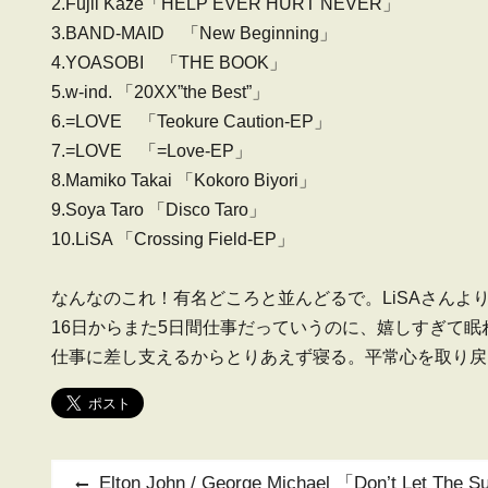
2.Fujii Kaze「HELP EVER HURT NEVER」
3.BAND-MAID 「New Beginning」
4.YOASOBI 「THE BOOK」
5.w-ind. 「20XX”the Best”」
6.=LOVE 「Teokure Caution-EP」
7.=LOVE 「=Love-EP」
8.Mamiko Takai 「Kokoro Biyori」
9.Soya Taro 「Disco Taro」
10.LiSA 「Crossing Field-EP」
なんなのこれ！有名どころと並んどるで。LiSAさんよ
16日からまた5日間仕事だっていうのに、嬉しすぎて
仕事に差し支えるからとりあえず寝る。平常心を取り戻
投
Previous
Elton John / George Michael 「Don’t 