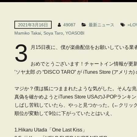
2021年3月16日
49087
最新ニュース
=LO
Mamiko Takai
,
Soya Taro
,
YOASOBI
3
月15日夜に、僕が楽曲配信をお願いしている業
おめでとうございます！チャートイン情報が更
’ソヤ太郎 の “DISCO TARO” が iTunes Store (ア
マジか？僕は狐につままれたような気がした。そんな兆
真偽を確かめようとiTunes Store USAのJ-PO
しばし苦戦していたら、やっと見つかった。
(←クリッ
順位が変動して9位に下がっていたとはいえ、
1.Hikaru Utada「One Last Kiss」