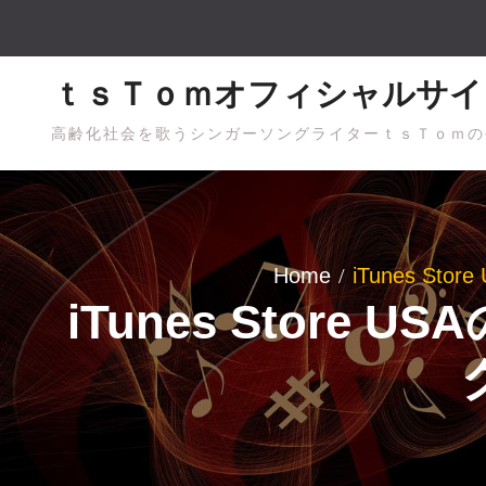
Skip
to
content
ｔｓＴｏｍオフィシャルサイ
高齢化社会を歌うシンガーソングライターｔｓＴｏｍの
Home
iTunes S
iTunes Store