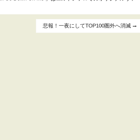
Next
悲報！一夜にしてTOP100圏外へ消滅
post: