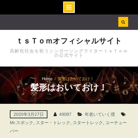
Skip
to
content
ｔｓＴｏｍオフィシャルサイト
高齢化社会を歌うシンガーソングライターｔｓＴｏｍ
の公式サイト
Home
髪形はおいておけ！
髪形はおいておけ！
2020年3月27日
49087
年老いていく僕
Mr.スポック
,
スター・トレック
,
スタートレック
,
ユーチュー
バー