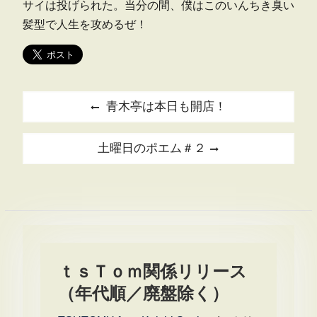
サイは投げられた。当分の間、僕はこのいんちき臭い
髪型で人生を攻めるぜ！
投
Previous
青木亭は本日も開店！
稿
post:
ナ
Next
土曜日のポエム＃２
ビ
post:
ゲ
ー
シ
ョ
ｔｓＴｏｍ関係リリース
ン
（年代順／廃盤除く）