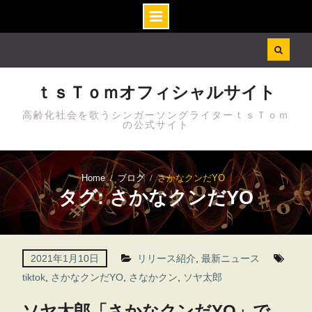
Skip
to
content
ｔｓＴｏｍオフィシャルサイト
高齢化社会を歌うシンガーソングライターｔｓＴｏｍ
の公式サイト
Home
ブログ
さかなクンだYO
タグ: さかなクンだYO
2021年1月10日
リリース紹介
,
最新ニュース
tiktok
,
さかなクンだYO
,
さなかクン
,
ソヤ太郎
ソヤ太郎「さかなクンだYO」で