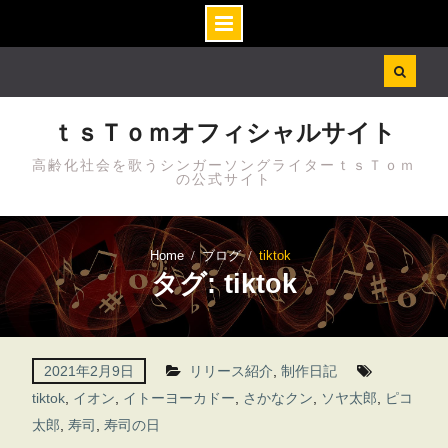
Skip
to
content
ｔｓＴｏｍオフィシャルサイト
高齢化社会を歌うシンガーソングライターｔｓＴｏｍ
の公式サイト
Home
ブログ
tiktok
タグ: tiktok
2021年2月9日
リリース紹介
,
制作日記
tiktok
,
イオン
,
イトーヨーカドー
,
さかなクン
,
ソヤ太郎
,
ピコ
太郎
,
寿司
,
寿司の日