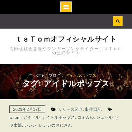
Skip
to
content
ｔｓＴｏｍオフィシャルサイト
高齢化社会を歌うシンガーソングライターｔｓＴｏｍ
の公式サイト
Home
ブログ
アイドルポップス
タグ: アイドルポップス
2021年2月17日
リリース紹介
,
制作日記
tsTom
,
アイドル
,
アイドルポップス
,
コミカル
,
シュール
,
ソ
ヤ太郎
,
レレレ
,
レレレのおじさん