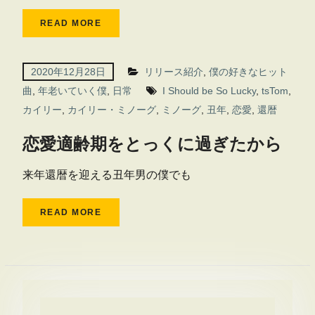
READ MORE
2020年12月28日
リリース紹介
,
僕の好きなヒット
曲
,
年老いていく僕
,
日常
I Should be So Lucky
,
tsTom
,
カイリー
,
カイリー・ミノーグ
,
ミノーグ
,
丑年
,
恋愛
,
還暦
恋愛適齢期をとっくに過ぎたから
来年還暦を迎える丑年男の僕でも
READ MORE