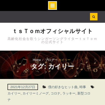
Skip
to
content
ｔｓＴｏｍオフィシャルサイト
高齢化社会を歌うシンガーソングライターｔｓＴｏｍ
の公式サイト
Home
ブログ
カイリー
タグ: カイリー
2021年12月27日
僕の好きなヒット曲
,
時事
カイリー
,
カイリーミノーグ
,
コロナ
,
ラッキー
,
新型コロ
ナ