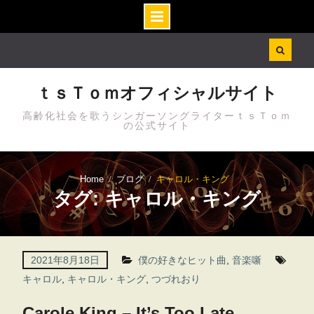
Skip
to
content
ｔｓＴｏｍオフィシャルサイト
高齢化社会を歌うシンガーソングライターｔｓＴｏｍ
の公式サイト
Home
ブログ
キャロル・キング
タグ: キャロル・キング
2021年8月18日
僕の好きなヒット曲
,
音楽噺
キャロル
,
キャロル・キング
,
つづれおり
Carole King – It’s Too Late