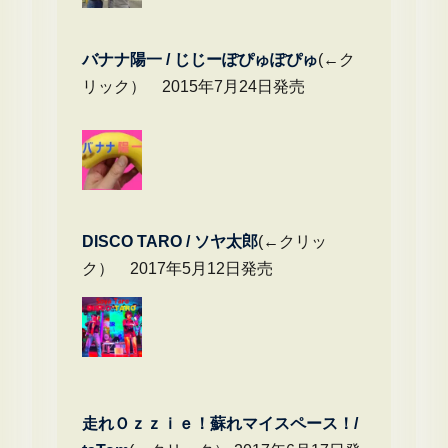
バナナ陽一 / じじーぽぴゅぽぴゅ
(←ク
リック） 2015年7月24日発売
DIS
CO TARO / ソヤ太郎
(←クリッ
ク） 2017年5月12日発売
走れＯｚｚｉｅ！蘇れマイスペース！/