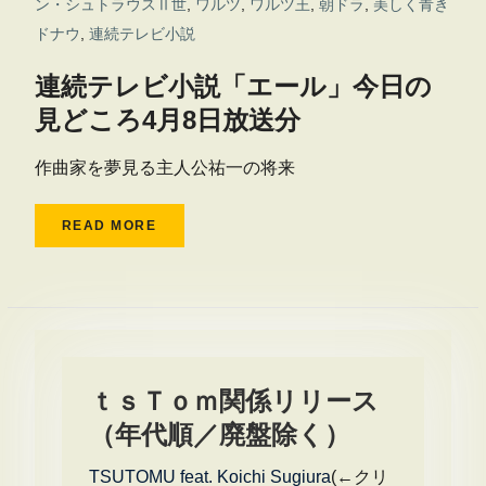
ン・シュトラウスⅡ世
,
ワルツ
,
ワルツ王
,
朝ドラ
,
美しく青き
ドナウ
,
連続テレビ小説
連続テレビ小説「エール」今日の
見どころ4月8日放送分
作曲家を夢見る主人公祐一の将来
READ MORE
ｔｓＴｏｍ関係リリース
（年代順／廃盤除く）
TSUTOMU feat. Koichi Sugiura
(←クリ