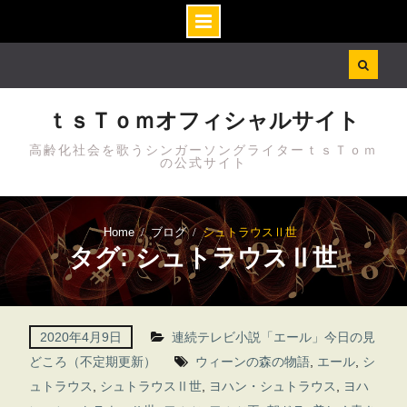
Skip
to
content
ｔｓＴｏｍオフィシャルサイト
高齢化社会を歌うシンガーソングライターｔｓＴｏｍ
の公式サイト
Home
ブログ
シュトラウスⅡ世
タグ: シュトラウスⅡ世
2020年4月9日
連続テレビ小説「エール」今日の見
どころ（不定期更新）
ウィーンの森の物語
,
エール
,
シ
ュトラウス
,
シュトラウスⅡ世
,
ヨハン・シュトラウス
,
ヨハ