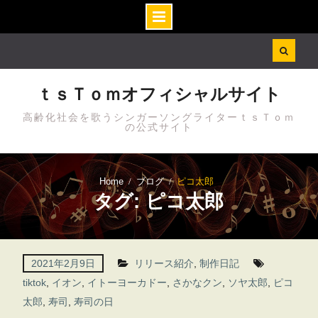
Skip
to
content
ｔｓＴｏｍオフィシャルサイト
高齢化社会を歌うシンガーソングライターｔｓＴｏｍ
の公式サイト
Home
ブログ
ピコ太郎
タグ: ピコ太郎
2021年2月9日
リリース紹介
,
制作日記
tiktok
,
イオン
,
イトーヨーカドー
,
さかなクン
,
ソヤ太郎
,
ピコ
太郎
,
寿司
,
寿司の日