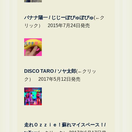
バナナ陽一 / じじーぽぴゅぽぴゅ
(←ク
リック） 2015年7月24日発売
DIS
CO TARO / ソヤ太郎
(←クリッ
ク） 2017年5月12日発売
走れＯｚｚｉｅ！蘇れマイスペース！/