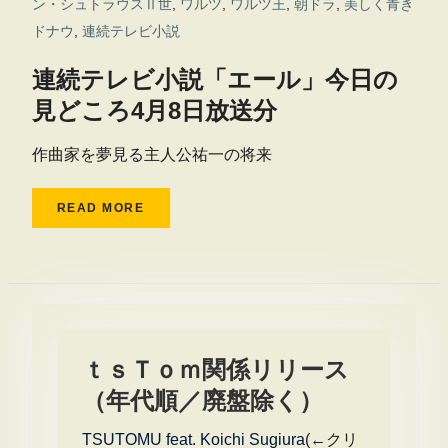
ン・シュトラウスⅡ世
,
ワルツ
,
ワルツ王
,
朝ドラ
,
美しく青き
ドナウ
,
連続テレビ小説
連続テレビ小説「エール」今日の
見どころ4月8日放送分
作曲家を夢見る主人公祐一の将来
READ MORE
ｔｓＴｏｍ関係リリース
（年代順／廃盤除く）
TSUTOMU feat. Koichi Sugiura
(←クリ