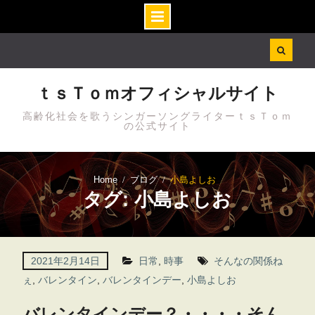
Skip
to
content
ｔｓＴｏｍオフィシャルサイト
高齢化社会を歌うシンガーソングライターｔｓＴｏｍ
の公式サイト
Home
ブログ
小島よしお
タグ: 小島よしお
2021年2月14日
日常
,
時事
そんなの関係ね
ぇ
,
バレンタイン
,
バレンタインデー
,
小島よしお
バレンタインデー？・・・・そん