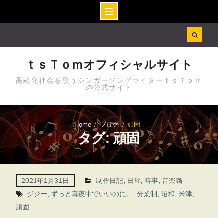
Skip
to
content
ｔｓＴｏｍオフィシャルサイト
高齢化社会を歌うシンガーソングライターｔｓＴｏｍ
の公式サイト
Home
ブログ
頑固
タグ: 頑固
2021年1月31日
制作日記
,
日常
,
時事
,
音楽噺
ジジー
,
ずっと真夜中でいいのに。
,
分業制
,
昭和
,
米津
,
頑固