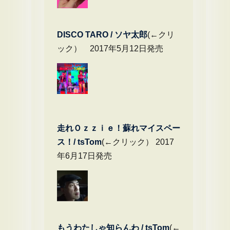
DIS
CO TARO / ソヤ太郎
(←クリ
ック） 2017年5月12日発売
走れＯｚｚｉｅ！蘇れマイスペー
ス！/ tsTom
(←クリック） 2017
年6月17日発売
もうわたしゃ知らんわ / tsTom
(←