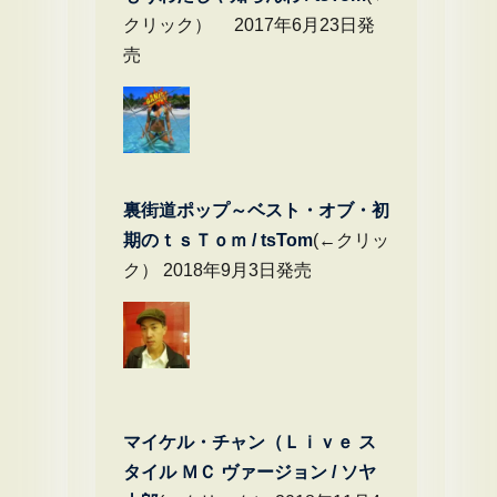
クリック） 2017年6月23日発
売
裏街道ポップ～ベスト・オブ・初
期のｔｓＴｏｍ / tsTom
(←クリッ
ク） 2018年9月3日発売
マイケル・チャン（Ｌｉｖｅ ス
タイル ＭＣ ヴァージョン / ソヤ