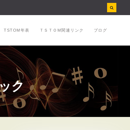
TSTOM年表
ＴＳＴＯM関連リンク
ブログ
ピック