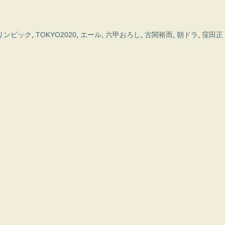
オリンピック
,
TOKYO2020
,
エール
,
六甲おろし
,
古関裕而
,
朝ドラ
,
窪田正
ス