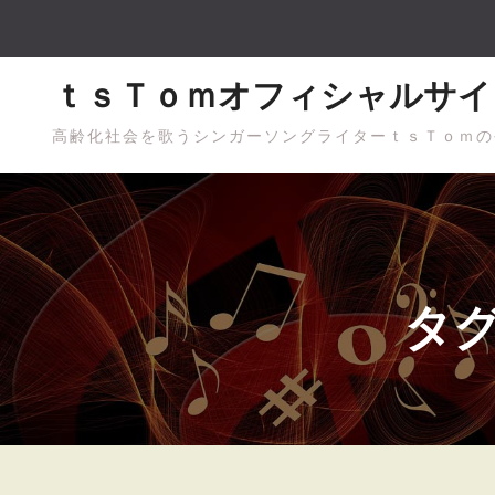
Skip
to
content
ｔｓＴｏｍオフィシャルサイ
高齢化社会を歌うシンガーソングライターｔｓＴｏｍの
タグ