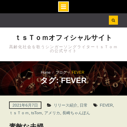
Skip
to
content
ｔｓＴｏｍオフィシャルサイト
高齢化社会を歌うシンガーソングライターｔｓＴｏｍ
の公式サイト
Home
ブログ
FEVER
タグ: FEVER
2021年6月7日
リリース紹介
,
日常
FEVER
,
ｔｓＴｏｍ
,
tsTom
,
アメリカ
,
長崎ちゃんぽん
素敵な夫婦