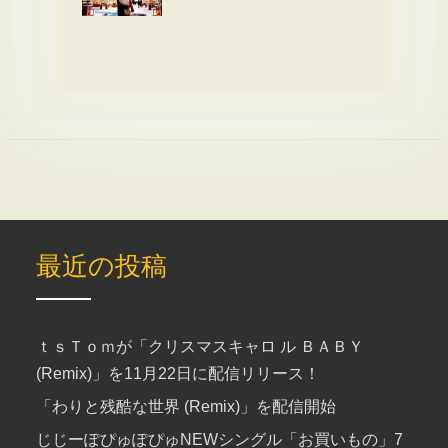
最近の投稿
ｔｓＴｏｍが「クリスマスキャロ ル ＢＡＢＹ
(Remix)」を11月22日に配信リリース！
「わりと残酷な世界 (Remix)」を配信開始
じじーぽぴゅぽぴゅNEWシングル「お買いもの」7