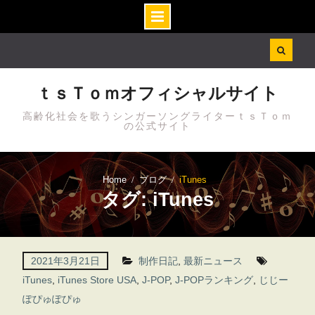
Skip
to
content
ｔｓＴｏｍオフィシャルサイト
高齢化社会を歌うシンガーソングライターｔｓＴｏｍ
の公式サイト
Home
ブログ
iTunes
タグ: iTunes
2021年3月21日
制作日記
,
最新ニュース
iTunes
,
iTunes Store USA
,
J-POP
,
J-POPランキング
,
じじー
ぽぴゅぽぴゅ