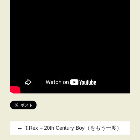
投
Previous
T.Rex – 20th Century Boy（をもう一度）
稿
post: