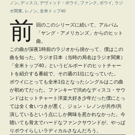
ノン
,
ディスコ
,
デヴィッド・ボウイ
,
ファンク
,
ボウイ
,
ラジ
オ関東
,
レノン
,
全米トップ40
前
回のこのシリーズに続いて、アルバム
「ヤング・アメリカンズ」からのヒット
曲。
この曲が深夜1時前のラジオから掛かって、僕はこの
曲を知った。ラジオ日本（当時の局名はラジオ関東）
「全米トップ40」というビルボードのヒットチャー
トを紹介する番組で、その週の1位になっていた。
ボウイにとっても全米1位となったシングルはこの曲
が初めてだった。ファンキーで渋めなディスコ・サウ
ンドはヒットチャート洋楽大好き少年だった僕にとっ
ては全く食いつきが悪く、ジョン・レノンが共作/共
演しているという点にしか興味を惹かれなかった。今
聴いても骨太でハードなファンクサウンドが、やっぱ
りボウイらしいラディカルさなんだろう。