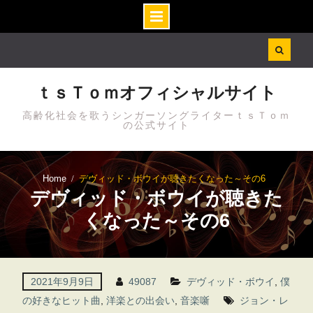
Skip
to
content
ｔｓＴｏｍオフィシャルサイト
高齢化社会を歌うシンガーソングライターｔｓＴｏｍ
の公式サイト
Home
デヴィッド・ボウイが聴きたくなった～その6
デヴィッド・ボウイが聴きた
くなった～その6
2021年9月9日
49087
デヴィッド・ボウイ
,
僕
の好きなヒット曲
,
洋楽との出会い
,
音楽噺
ジョン・レ