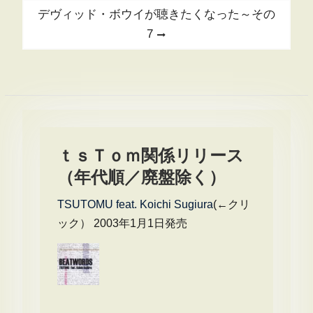
ナ
Next
デヴィッド・ボウイが聴きたくなった～その
ビ
post:
7
ゲ
ー
シ
ョ
ン
ｔｓＴｏｍ関係リリース
（年代順／廃盤除く）
TSUTOMU feat. Koichi Sugiura
(←クリ
ック） 2003年1月1日発売