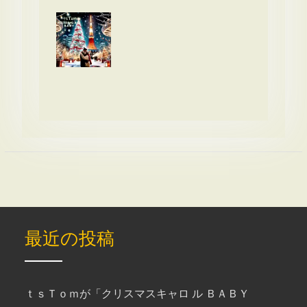
最近の投稿
ｔｓＴｏｍが「クリスマスキャロ ル ＢＡＢＹ