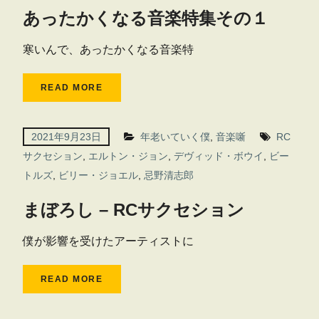
あったかくなる音楽特集その１
寒いんで、あったかくなる音楽特
READ MORE
2021年9月23日
年老いていく僕
,
音楽噺
RC
サクセション
,
エルトン・ジョン
,
デヴィッド・ボウイ
,
ビー
トルズ
,
ビリー・ジョエル
,
忌野清志郎
まぼろし – RCサクセション
僕が影響を受けたアーティストに
READ MORE