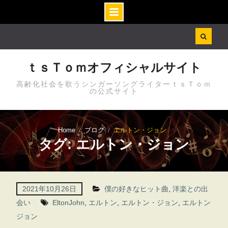
Skip
to
content
ｔｓＴｏｍオフィシャルサイト
高齢化社会を歌うシンガーソングライターｔｓＴｏｍ
の公式サイト
Home
ブログ
エルトン・ジョン
タグ: エルトン・ジョン
2021年10月26日
僕の好きなヒット曲
,
洋楽との出
会い
EltonJohn
,
エルトン
,
エルトン・ジョン
,
エルトン
ジョン