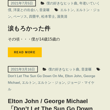
2021年7月5日
僕の好きなヒット曲
,
年老いていく
僕
,
洋楽との出会い
,
音楽噺
エルトン
,
エルトン・ジョ
ン
,
ペーソス
,
四畳半
,
松本零士
,
渥美清
涙もろかった件
その頃・・・僕が14歳15歳の
READ MORE
2021年3月16日
僕の好きなヒット曲
,
音楽噺
Don’t Let The Sun Go Down On Me
,
Elton John
,
George
Michael
,
エルトン
,
エルトン・ジョン
,
ジョージ・マイケ
ル
Elton John / George Michael
「Don’t Let The Sun Go Down