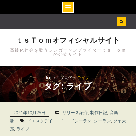
Skip
to
content
ｔｓＴｏｍオフィシャルサイト
高齢化社会を歌うシンガーソングライターｔｓＴｏｍ
の公式サイト
Home
ブログ
ライブ
タグ: ライブ
2021年10月25日
リリース紹介
,
制作日記
,
音楽
噺
イエスタデイ
,
エド
,
エドシーラン
,
シーラン
,
ソヤ太
郎
,
ライブ