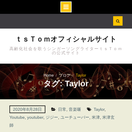
Skip
to
content
ｔｓＴｏｍオフィシャルサイト
高齢化社会を歌うシンガーソングライターｔｓＴｏｍ
の公式サイト
Home
ブログ
Taylor
タグ: Taylor
2020年8月28日
日常
,
音楽噺
Taylor
,
Youtube
,
youtuber
,
ジジー
,
ユーチューバー
,
米津
,
米津玄
師