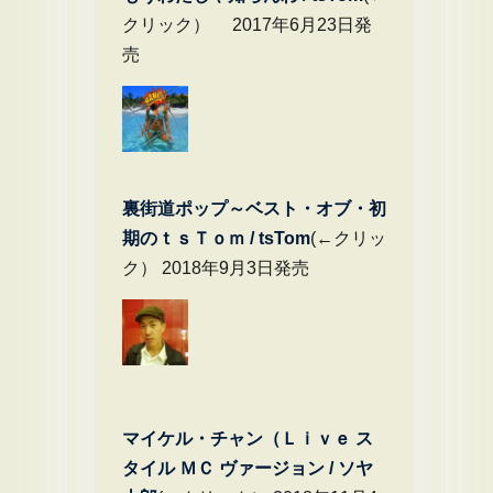
クリック） 2017年6月23日発
売
裏街道ポップ～ベスト・オブ・初
期のｔｓＴｏｍ / tsTom
(←クリッ
ク） 2018年9月3日発売
マイケル・チャン（Ｌｉｖｅ ス
タイル ＭＣ ヴァージョン / ソヤ