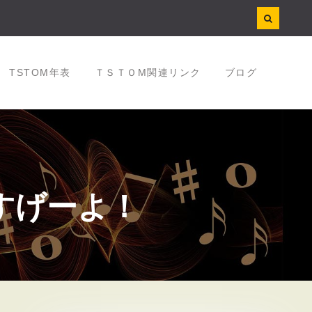
TSTOM年表
ＴＳＴＯM関連リンク
ブログ
すげーよ！