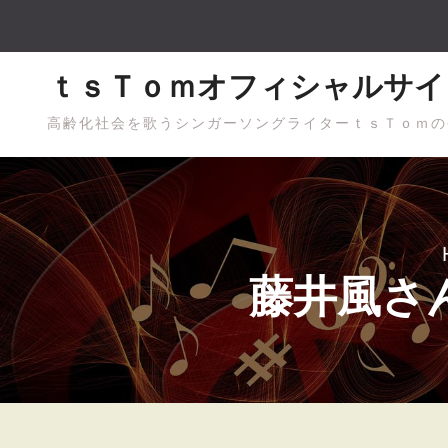
Skip
to
content
ｔｓＴｏｍオフィシャルサイ
高齢化社会を歌うシンガーソングライターｔｓＴｏｍの
藤井風さ