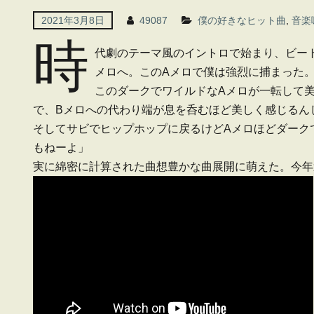
2021年3月8日
49087
僕の好きなヒット曲
,
音楽
時
代劇のテーマ風のイントロで始まり、ビー
メロへ。このAメロで僕は強烈に捕まった
このダークでワイルドなAメロが一転して
で、Bメロへの代わり端が息を呑むほど美しく感じるん
そしてサビでヒップホップに戻るけどAメロほどダーク
もねーよ」
実に綿密に計算された曲想豊かな曲展開に萌えた。今年