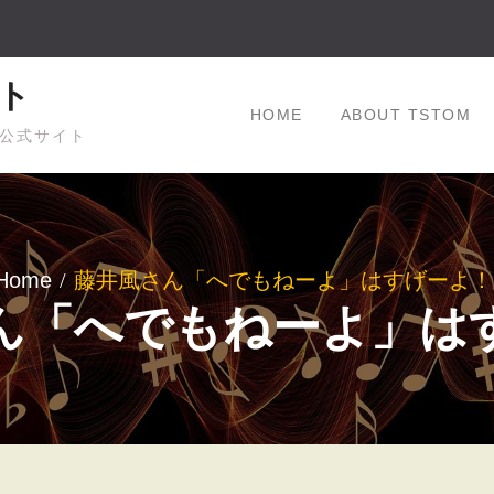
ト
HOME
ABOUT TSTOM
公式サイト
Home
藤井風さん「へでもねーよ」はすげーよ！
ん「へでもねーよ」は