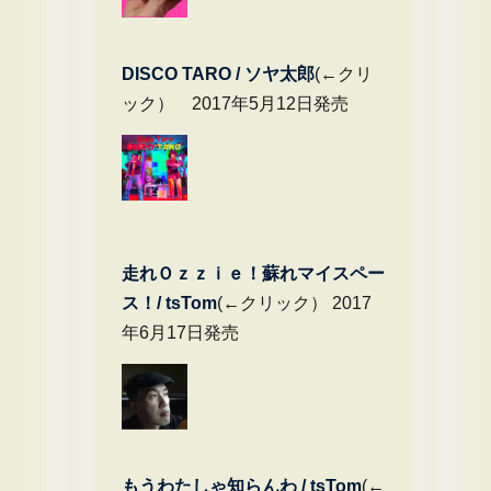
DIS
CO TARO / ソヤ太郎
(←クリ
ック） 2017年5月12日発売
走れＯｚｚｉｅ！蘇れマイスペー
ス！/ tsTom
(←クリック） 2017
年6月17日発売
もうわたしゃ知らんわ / tsTom
(←