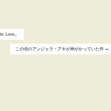
 Love」
Next
この頃のアンジェラ・アキが神がかっていた件
post: