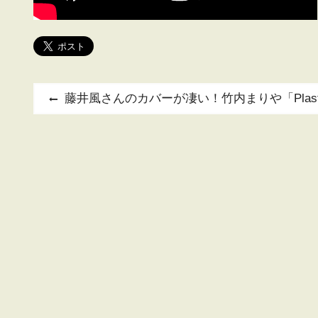
投
Previous
藤井風さんのカバーが凄い！竹内まりや「Plastic
post:
稿
ナ
ビ
ゲ
ー
シ
ョ