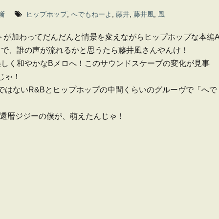
噺
ヒップホップ
,
へでもねーよ
,
藤井
,
藤井風
,
風
トが加わってだんだんと情景を変えながらヒップホップな本編
。で、誰の声が流れるかと思うたら藤井風さんやんけ！
美しく和やかなBメロへ！このサウンドスケープの変化が見事
じゃ！
ではないR&Bとヒップホップの中間くらいのグルーヴで「へで
還暦ジジーの僕が、萌えたんじゃ！