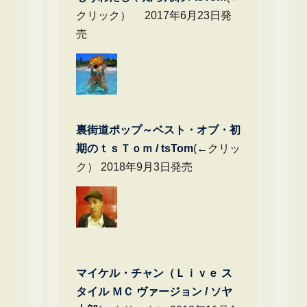
クリック） 2017年6月23日発
売
裏街道ポップ～ベスト・オブ・初
期のｔｓＴｏｍ / tsTom
(←クリッ
ク） 2018年9月3日発売
マイケル・チャン（Ｌｉｖｅ ス
タイル ＭＣ ヴァージョン / ソヤ