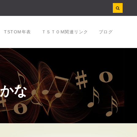
TSTOM年表
ＴＳＴＯM関連リンク
ブログ
かな