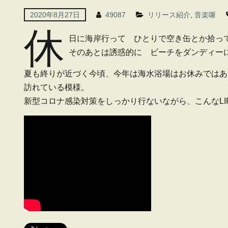
2020年8月27日
49087
リリース紹介
,
音楽噺
休
日に海岸行って ひとりで空き缶とか拾っ
そのあとは誘惑的に ビーチをダンディー
夏も終りが近づく今頃、今年は海水浴場はお休みではあ
訪れている模様。
新型コロナ感染対策をしっかり行ないながら、こんなLI