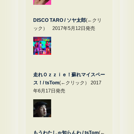
DIS
CO TARO / ソヤ太郎
(←クリ
ック） 2017年5月12日発売
走れＯｚｚｉｅ！蘇れマイスペー
ス！/ tsTom
(←クリック） 2017
年6月17日発売
もうわたしゃ知らんわ / tsTom
(←