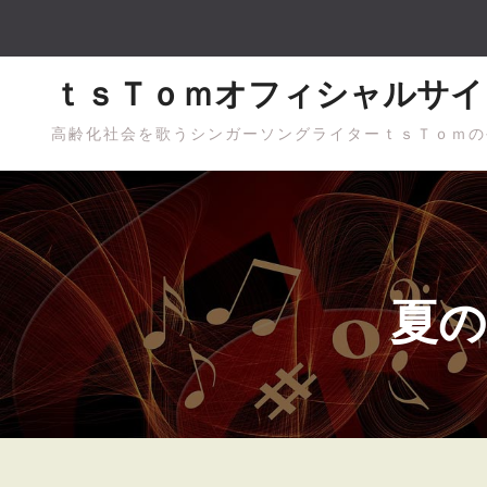
Skip
to
content
ｔｓＴｏｍオフィシャルサイ
高齢化社会を歌うシンガーソングライターｔｓＴｏｍの
夏