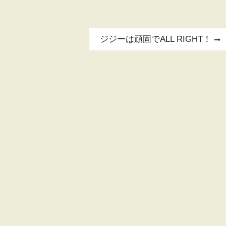
Next
ジジーは頑固でALL RIGHT！
post: