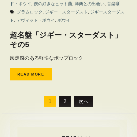
ド・ボウイ
,
僕の好きなヒット曲
,
洋楽との出会い
,
音楽噺
グラムロック
,
ジギー・スターダスト
,
ジギースターダス
ト
,
デヴィッド・ボウイ
,
ボウイ
超名盤「ジギー・スターダスト」
その5
疾走感のある軽快なポップロック
READ MORE
投
1
2
次へ
稿
の
ペ