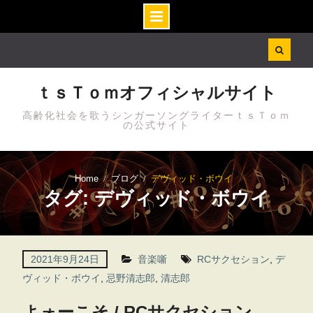
Skip
to
content
ｔｓＴｏｍオフィシャルサイト
高齢化社会を歌うシンガーソングライターｔｓＴｏｍ
の公式サイト
Home
ブログ
デヴィッド・ボウイ
タグ: デヴィッド・ボウイ
2021年9月24日
音楽噺
RCサクセション
,
デ
ヴィッド・ボウイ
,
忌野清志郎
,
清志郎
よォーこそ / RCサクセション