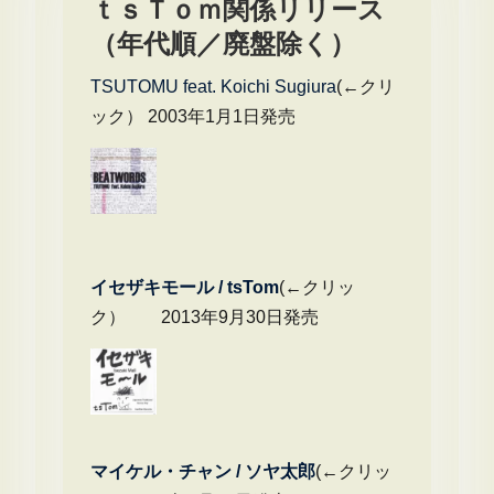
ー
ｔｓＴｏｍ関係リリース
ジ
（年代順／廃盤除く）
送
TSUTOMU feat. Koichi Sugiura
(←クリ
り
ック） 2003年1月1日発売
イセザキモール / tsTom
(←クリッ
ク） 2013年9月30日発売
マイケル・チャ
ン / ソヤ太郎
(←クリッ