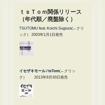
ペ
ー
ｔｓＴｏｍ関係リリース
ジ
（年代順／廃盤除く）
送
TSUTOMU feat. Koichi Sugiura
(←クリ
り
ック） 2003年1月1日発売
イセザキモール / tsTom
(←クリッ
ク） 2013年9月30日発売