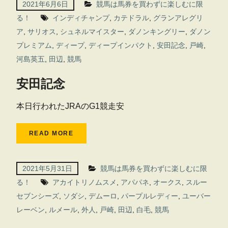
2021年6月6日
競馬は馬券を買わずに楽しむに限
る！
インディチャンプ
,
カテドラル
,
グランアレグリ
ア
,
サリオス
,
シュネルマイスター
,
ダノンキングリー
,
ダノン
プレミアム
,
ディープ
,
ディープインパクト
,
安田記念
,
戸崎
,
河島英五
,
田辺
,
競馬
安田記念
本日行われたJRAのG1競走安
READ MORE
2021年5月31日
競馬は馬券を買わずに楽しむに限
る！
アカイトリノムスメ
,
アパパネ
,
オークス
,
スルー
セブンシーズ
,
ソダシ
,
デムーロ
,
パープルレディー
,
ユーバー
レーベン
,
ルメール
,
外人
,
戸崎
,
田辺
,
白毛
,
競馬