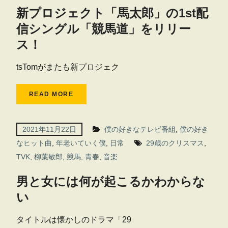
新プロジェクト「馬太郎」の1st配
信シングル「競馬道」をリリー
ス！
tsTomがまたも新プロジェク
READ MORE
2021年11月22日
僕の好きなテレビ番組
,
僕の好き
なヒット曲
,
年老いていく僕
,
日常
29歳のクリスマス
,
TVK
,
柳葉敏郎
,
競馬
,
青春
,
音楽
男と女には何が起こるかわからな
い
タイトルは懐かしのドラマ「29