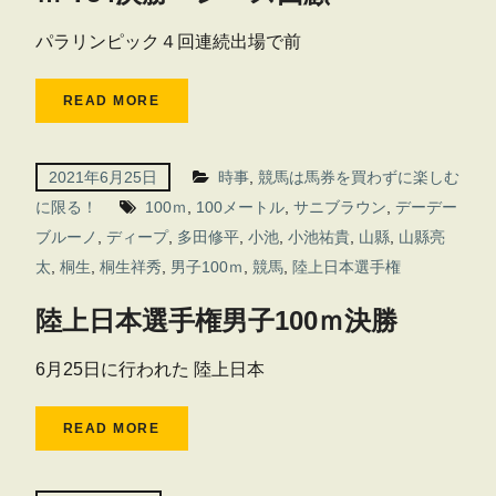
パラリンピック４回連続出場で前
READ MORE
2021年6月25日
時事
,
競馬は馬券を買わずに楽しむ
に限る！
100ｍ
,
100メートル
,
サニブラウン
,
デーデー
ブルーノ
,
ディープ
,
多田修平
,
小池
,
小池祐貴
,
山縣
,
山縣亮
太
,
桐生
,
桐生祥秀
,
男子100ｍ
,
競馬
,
陸上日本選手権
陸上日本選手権男子100ｍ決勝
6月25日に行われた 陸上日本
READ MORE