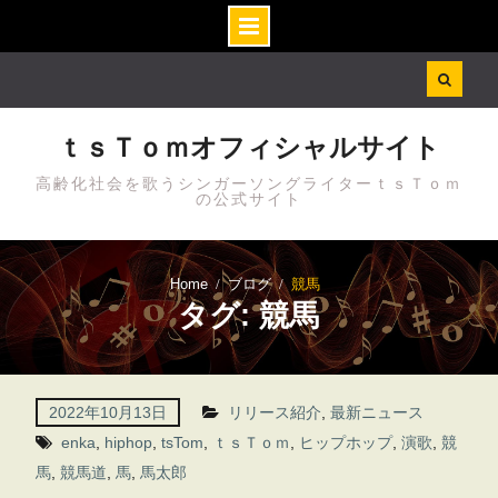
Skip
to
content
ｔｓＴｏｍオフィシャルサイト
高齢化社会を歌うシンガーソングライターｔｓＴｏｍ
の公式サイト
Home
ブログ
競馬
タグ: 競馬
2022年10月13日
リリース紹介
,
最新ニュース
enka
,
hiphop
,
tsTom
,
ｔｓＴｏｍ
,
ヒップホップ
,
演歌
,
競
馬
,
競馬道
,
馬
,
馬太郎