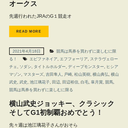
オークス
先週行われたJRAのG１競走オ
READ MORE
2021年4月18日
競馬は馬券を買わずに楽しむに限
る！
エピファネイア
,
エフフォーリア
,
ステラヴェロー
チェ
,
ソダシ
,
タイトルホルダー
,
ディープモンスター
,
ヒシア
マゾン
,
マスターズ
,
吉田隼人
,
戸崎
,
松山英樹
,
横山典弘
,
横山
武史
,
武史
,
池江璃花子
,
田辺
,
田辺裕信
,
白毛
,
皐月賞
,
競馬
,
競馬は馬券を買わずに楽しむに限る
横山武史ジョッキー、クラシック
そしてG1初制覇おめでとう！
先々週は池江璃花子さんがおそら