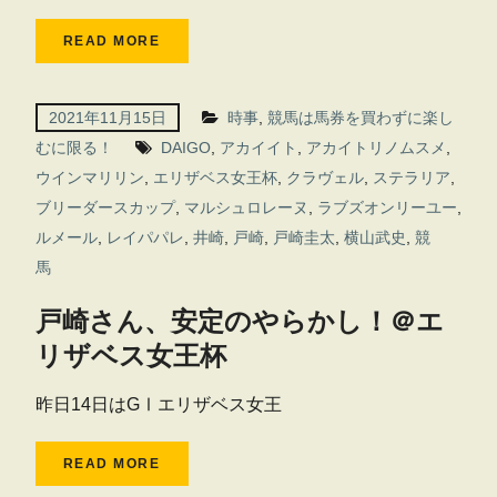
READ MORE
2021年11月15日
時事
,
競馬は馬券を買わずに楽し
むに限る！
DAIGO
,
アカイイト
,
アカイトリノムスメ
,
ウインマリリン
,
エリザベス女王杯
,
クラヴェル
,
ステラリア
,
ブリーダースカップ
,
マルシュロレーヌ
,
ラブズオンリーユー
,
ルメール
,
レイパパレ
,
井崎
,
戸崎
,
戸崎圭太
,
横山武史
,
競
馬
戸崎さん、安定のやらかし！＠エ
リザベス女王杯
昨日14日はGⅠエリザベス女王
READ MORE