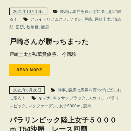
2021年10月18日
競馬は馬券を買わずに楽しむに限
る！
アカイトリノムスメ
,
ソダシ
,
戸崎
,
戸崎圭太
,
清志
郎
,
田辺
,
秋華賞
,
競馬
戸崎さんが勝っちまった
戸崎圭太が秋華賞優勝。 今回騎
READ MORE
2021年8月28日
時事
,
競馬は馬券を買わずに楽しむ
に限る！
キズナ
,
キタサンブラック
,
スカロニ
,
パラリ
ンピック
,
マクファーデン
,
女子5000ｍ
,
競馬
パラリンピック陸上女子５０００
ｍ T54決勝 レース回顧